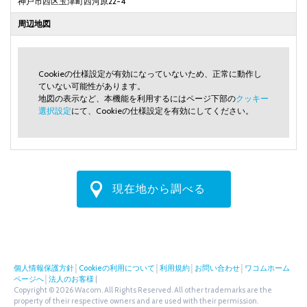
神戸市西区玉津町西河原22-4
周辺地図
Cookieの仕様設定が有効になっていないため、正常に動作し
ていない可能性があります。
地図の表示など、本機能を利用するにはページ下部の
クッキー
選択設定
にて、Cookieの仕様設定を有効にしてください。
現在地から調べる
個人情報保護方針
│
Cookieの利用について
│
利用規約
│
お問い合わせ
│
ワコムホーム
ページへ
│
法人のお客様
|
Copyright © 2026 Wacom. All Rights Reserved. All other trademarks are the
property of their respective owners and are used with their permission.