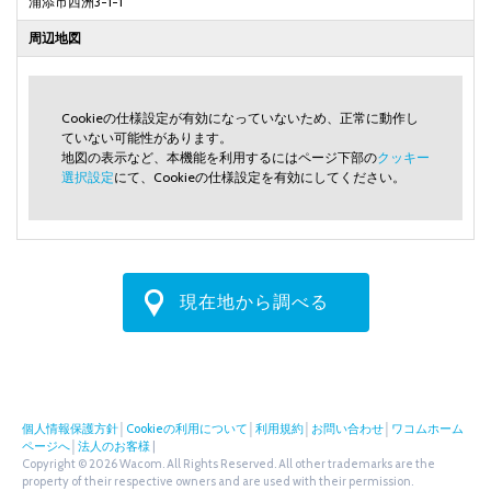
浦添市西洲3-1-1
周辺地図
Cookieの仕様設定が有効になっていないため、正常に動作し
ていない可能性があります。
地図の表示など、本機能を利用するにはページ下部の
クッキー
選択設定
にて、Cookieの仕様設定を有効にしてください。
現在地から調べる
個人情報保護方針
│
Cookieの利用について
│
利用規約
│
お問い合わせ
│
ワコムホーム
ページへ
│
法人のお客様
|
Copyright © 2026 Wacom. All Rights Reserved. All other trademarks are the
property of their respective owners and are used with their permission.