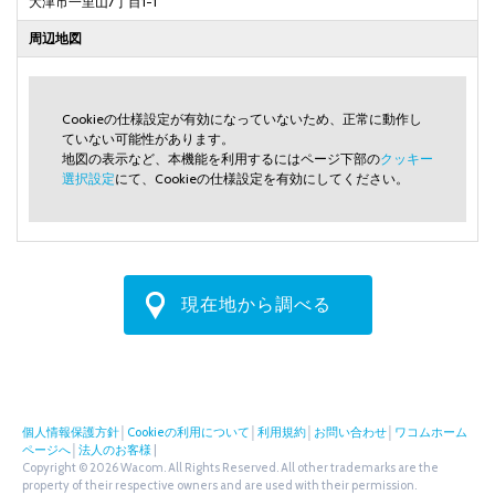
大津市一里山7丁目1-1
周辺地図
Cookieの仕様設定が有効になっていないため、正常に動作し
ていない可能性があります。
地図の表示など、本機能を利用するにはページ下部の
クッキー
選択設定
にて、Cookieの仕様設定を有効にしてください。
現在地から調べる
個人情報保護方針
│
Cookieの利用について
│
利用規約
│
お問い合わせ
│
ワコムホーム
ページへ
│
法人のお客様
|
Copyright © 2026 Wacom. All Rights Reserved. All other trademarks are the
property of their respective owners and are used with their permission.