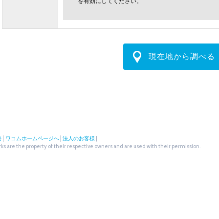
を有効にしてください。
現在地から調べる
せ
│
ワコムホームページへ
│
法人のお客様
|
s are the property of their respective owners and are used with their permission.