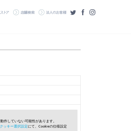
・ダウンロード
ワコムストア
店舗検索
法人のお客様
ツイッター
フェイスブック
Instagram
常に動作していない可能性があります。
クッキー選択設定
にて、Cookieの仕様設定