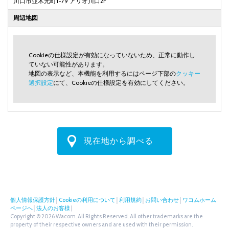
川口市並木元町1-79 アリオ川口2F
周辺地図
Cookieの仕様設定が有効になっていないため、正常に動作し
ていない可能性があります。
地図の表示など、本機能を利用するにはページ下部の
クッキー
選択設定
にて、Cookieの仕様設定を有効にしてください。
現在地から調べる
個人情報保護方針
│
Cookieの利用について
│
利用規約
│
お問い合わせ
│
ワコムホーム
ページへ
│
法人のお客様
|
Copyright © 2026 Wacom. All Rights Reserved. All other trademarks are the
property of their respective owners and are used with their permission.