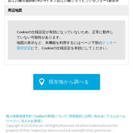
近江八幡市鷹飼町190-9イオン近江八幡ショッピングセンター2番街3F
周辺地図
Cookieの仕様設定が有効になっていないため、正常に動作し
ていない可能性があります。
地図の表示など、本機能を利用するにはページ下部の
クッキー
選択設定
にて、Cookieの仕様設定を有効にしてください。
現在地から調べる
個人情報保護方針
│
Cookieの利用について
│
利用規約
│
お問い合わせ
│
ワコムホーム
ページへ
│
法人のお客様
|
Copyright © 2026 Wacom. All Rights Reserved. All other trademarks are the
property of their respective owners and are used with their permission.