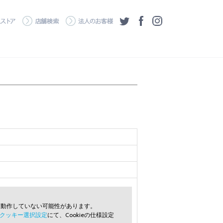
・ダウンロード
ワコムストア
店舗検索
法人のお客様
ツイッター
フェイスブック
Instagram
常に動作していない可能性があります。
クッキー選択設定
にて、Cookieの仕様設定