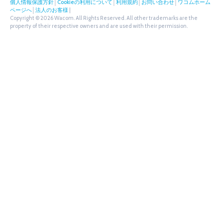
個人情報保護方針
│
Cookieの利用について
│
利用規約
│
お問い合わせ
│
ワコムホーム
ページへ
│
法人のお客様
|
Copyright © 2026 Wacom. All Rights Reserved. All other trademarks are the
property of their respective owners and are used with their permission.