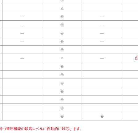
△
―
◎
―
―
◎
―
―
◎
―
―
◎
―
◎
―
×
―
(
◎
◎
◎
◎
◎
◎
◎
◎
トの持つ筆圧機能の最高レベルに自動的に対応します。