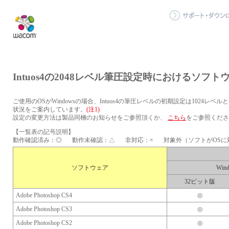
Intuos4の2048レベル筆圧設定時におけるソフ
ご使用のOSがWindowsの場合、Intuos4の筆圧レベルの初期設定は1024レ
状況をご案内しています。
(注1)
設定の変更方法は製品同梱のお知らせをご参照頂くか、
こちら
をご参照くださ
【一覧表の記号説明】
動作確認済み：◎
動作未確認：△
非対応：×
対象外（ソフトがOSに
ソフトウェア
Win
32ビット版
Adobe Photoshop CS4
◎
Adobe Photoshop CS3
◎
Adobe Photoshop CS2
◎