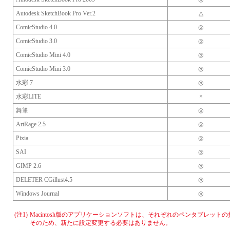
Autodesk SketchBook Pro Ver.2
△
ComicStudio 4.0
◎
ComicStudio 3.0
◎
ComicStudio Mini 4.0
◎
ComicStudio Mini 3.0
◎
水彩 7
◎
水彩LITE
×
舞筆
◎
ArtRage 2.5
◎
Pixia
◎
SAI
◎
GIMP 2.6
◎
DELETER CGillust4.5
◎
Windows Journal
◎
(注1)
Macintosh版のアプリケーションソフトは、それぞれのペンタブレッ
そのため、新たに設定変更する必要はありません。