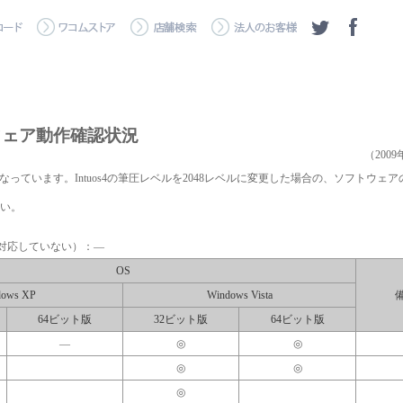
トウェア動作確認状況
（200
ベルとなっています。Intuos4の筆圧レベルを2048レベルに変更した場合の、ソフトウェ
い。
対応していない）：―
OS
dows XP
Windows Vista
64ビット版
32ビット版
64ビット版
―
◎
◎
◎
◎
◎