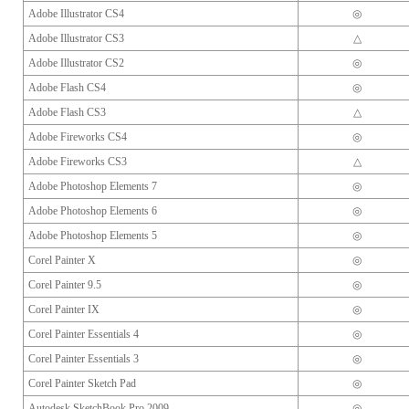
Adobe Illustrator CS4
◎
Adobe Illustrator CS3
△
Adobe Illustrator CS2
◎
Adobe Flash CS4
◎
Adobe Flash CS3
△
Adobe Fireworks CS4
◎
Adobe Fireworks CS3
△
Adobe Photoshop Elements 7
◎
Adobe Photoshop Elements 6
◎
Adobe Photoshop Elements 5
◎
Corel Painter X
◎
Corel Painter 9.5
◎
Corel Painter IX
◎
Corel Painter Essentials 4
◎
Corel Painter Essentials 3
◎
Corel Painter Sketch Pad
◎
Autodesk SketchBook Pro 2009
◎