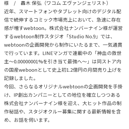
様 / 轟木 保弘（ワコム エヴァンジェリスト）
近年、スマートフォンやタブレット向けのデジタル配
信で続伸するコミック市場売上において、急速に存在
感が増すwebtoon。株式会社ナンバーナイン様が運営
するwebtoon制作スタジオ「Studio No.9」では、
webtoonの企画開発から制作にいたるまで、一気通貫
で行っています。LINEマンガで連載中の「神血の救世
主〜0.00000001%を引き当て最強へ〜」は同ストア内
の国産weboonとして史上初1.2億円の月間売り上げを
記録しました。
今回、さらなるオリジナルwebtoonの企画開発を手掛
け、IP創出カンパニーとしての地位を確立しつつある
株式会社ナンバーナイン様を迎え、大ヒット作品の制
作秘話や、スタジオクルー募集に関する最新情報を含
め、お話を伺います。