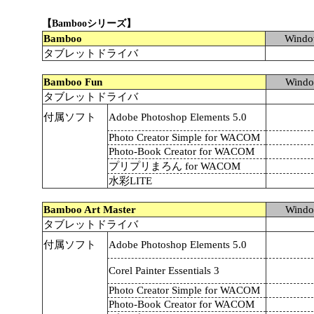
【Bambooシリーズ】
Bamboo
Wind
タブレットドライバ
Bamboo Fun
Wind
タブレットドライバ
付属ソフト
Adobe Photoshop Elements 5.0
Photo Creator Simple for WACOM
Photo-Book Creator for WACOM
プリプリまろん for WACOM
水彩LITE
Bamboo Art Master
Wind
タブレットドライバ
付属ソフト
Adobe Photoshop Elements 5.0
Corel Painter Essentials 3
Photo Creator Simple for WACOM
Photo-Book Creator for WACOM