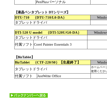
PenPlusパーソナル
【液晶ペンタブレット DTシリーズ】
DTU-710 （DTU-710/L0-DA）
Wind
タブレットドライバ
DTI-520 U model （DTI-520U/G0-DA）
Window
タブレットドライバ
付属ソフト
Corel Painter Essentials 3
【BizTablet】
BizTablet （CTF-220/S0）【生産終了】
Wind
ホームペー
タブレットドライバ
使用くださ
付属ソフト
JustWrite Office