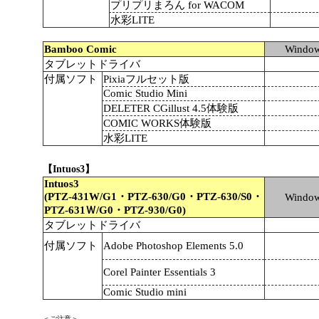
プリプリまろん for WACOM
水彩LITE
Bamboo Comic
Windo
タブレットドライバ
付属ソフト
Pixiaフルセット版
Comic Studio Mini
DELETER CGillust 4.5体験版
COMIC WORKS体験版
水彩LITE
【Intuos3】
Intuos3
(PTZ-431W/G1・PTZ-630/G0・PTZ-630/S0・
Windo
PTZ-631Ｗ/G0・PTZ-930/G0)
タブレットドライバ
付属ソフト
Adobe Photoshop Elements 5.0
Corel Painter Essentials 3
Comic Studio mini
＜ご注意＞