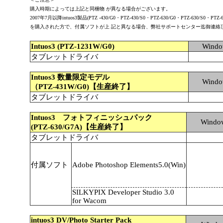
購入時期によっては上記と同梱物 が異なる場合がございます。
2007年7月以降intuos3製品(PTZ -430/G0・PTZ-430/S0・PTZ-630/G0・PTZ-630/S0・PTZ-6
を購入された方で、付属ソフトが上 記と異なる場合、弊社サポートセンター迄御連絡
Intuos3 (PTZ-1231W/G0)
Wind
タブレットドライバ
Intuos3 数量限定モデル
Wind
（PTZ-431W/G0)【生産終了】
タブレットドライバ
Intuos3 フォトフィニッシュパック
Windo
(PTZ-630/G7A)【生産終了】
タブレットドライバ
付属ソフト
Adobe Photoshop Elements5.0(Win)
SILKYPIX Developer Studio 3.0
for Wacom
intuos3 DV/Photo Starter Pack