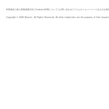
利用規約
│
個人情報保護方針
│
Cookieの利用について
│
お問い合わせ
│
ワコムホームページへ
│
法人のお客
Copyright © 2026 Wacom. All Rights Reserved. All other trademarks are the property of their respect