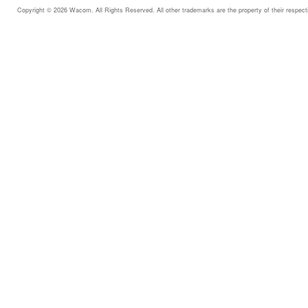
Copyright © 2026 Wacom. All Rights Reserved. All other trademarks are the property of their respect