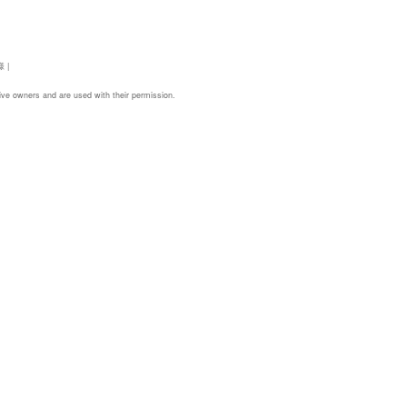
様
|
ive owners and are used with their permission.