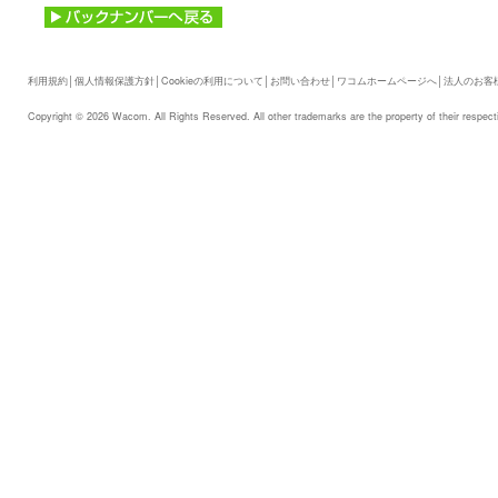
利用規約
│
個人情報保護方針
│
Cookieの利用について
│
お問い合わせ
│
ワコムホームページへ
│
法人のお客
Copyright © 2026 Wacom. All Rights Reserved. All other trademarks are the property of their respect