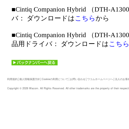
■Cintiq Companion Hybrid （DTH-A
バ： ダウンロードは
こちら
から
■Cintiq Companion Hybrid （DTH-
品用ドライバ： ダウンロードは
こち
利用規約
│
個人情報保護方針
│
Cookieの利用について
│
お問い合わせ
│
ワコムホームページへ
│
法人のお客
Copyright © 2026 Wacom. All Rights Reserved. All other trademarks are the property of their respect