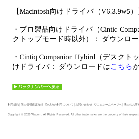
【Macintosh向けドライバ（V6.3.9w5
・プロ製品向けドライバ（Cintiq Compani
クトップモード時以外）： ダウンロ
・Cintiq Companion Hybird（デ
けドライバ： ダウンロードは
こちら
利用規約
│
個人情報保護方針
│
Cookieの利用について
│
お問い合わせ
│
ワコムホームページへ
│
法人のお客
Copyright © 2026 Wacom. All Rights Reserved. All other trademarks are the property of their respect