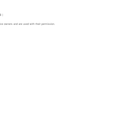
様
|
ive owners and are used with their permission.