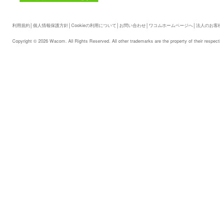
利用規約
│
個人情報保護方針
│
Cookieの利用について
│
お問い合わせ
│
ワコムホームページへ
│
法人のお客
Copyright © 2026 Wacom. All Rights Reserved. All other trademarks are the property of their respect