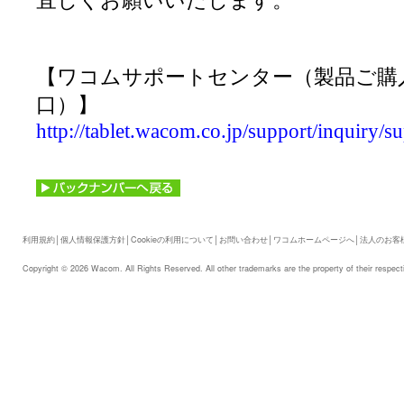
宜しくお願いいたします。
【ワコムサポートセンター（製品ご購
口）】
http://tablet.wacom.co.jp/support/inquiry/s
利用規約
│
個人情報保護方針
│
Cookieの利用について
│
お問い合わせ
│
ワコムホームページへ
│
法人のお客
Copyright © 2026 Wacom. All Rights Reserved. All other trademarks are the property of their respect