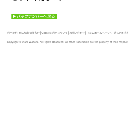
利用規約
│
個人情報保護方針
│
Cookieの利用について
│
お問い合わせ
│
ワコムホームページへ
│
法人のお客
Copyright © 2026 Wacom. All Rights Reserved. All other trademarks are the property of their respect