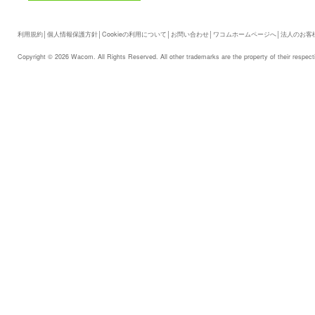
利用規約
│
個人情報保護方針
│
Cookieの利用について
│
お問い合わせ
│
ワコムホームページへ
│
法人のお客
Copyright © 2026 Wacom. All Rights Reserved. All other trademarks are the property of their respect