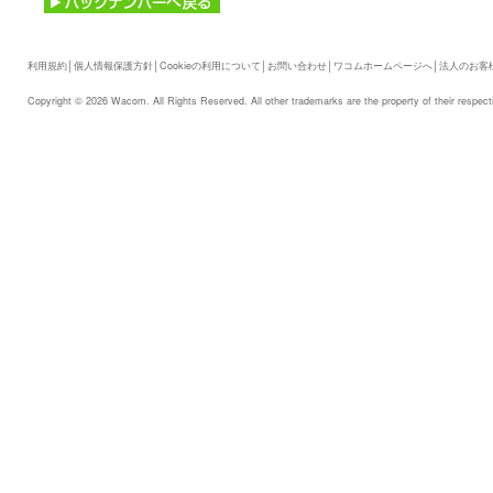
利用規約
│
個人情報保護方針
│
Cookieの利用について
│
お問い合わせ
│
ワコムホームページへ
│
法人のお客
Copyright © 2026 Wacom. All Rights Reserved. All other trademarks are the property of their respect