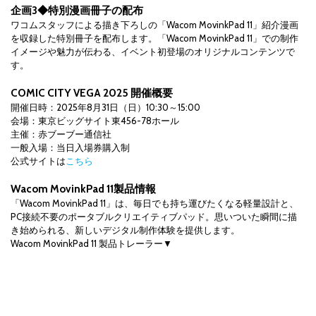
企画3◆特別漫画冊子の配布
ワコムスタッフによる描き下ろしの「Wacom MovinkPad 11」紹介漫画
を収録した特別冊子を配布します。「Wacom MovinkPad 11」での制作
イメージや魅力が伝わる、イベント初登場のオリジナルコンテンツで
す。
COMIC CITY VEGA 2025 開催概要
開催日時：2025年8月31日（日）10:30～15:00
会場：東京ビッグサイト東456-78ホール
主催：赤ブーブー通信社
一般入場：当日入場券購入制
公式サイトは
こちら
Wacom MovinkPad 11製品情報
「Wacom MovinkPad 11」は、毎日でも持ち運びたくなる軽量設計と、
PC接続不要のポータブルクリエイティブパッド。思いついた瞬間に描
き始められる、新しいデジタル制作体験を提供します。
Wacom MovinkPad 11 製品トレーラー▼