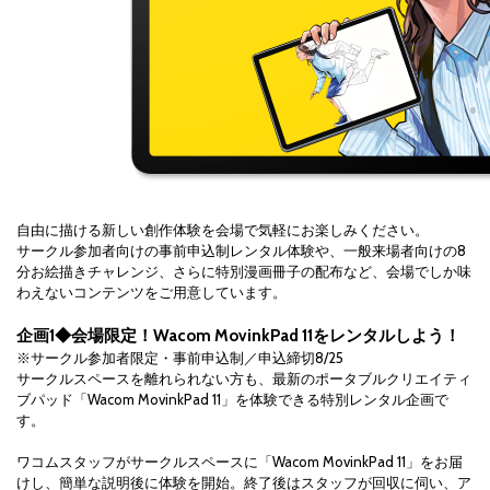
自由に描ける新しい創作体験を会場で気軽にお楽しみください。
サークル参加者向けの事前申込制レンタル体験や、一般来場者向けの8
分お絵描きチャレンジ、さらに特別漫画冊子の配布など、会場でしか味
わえないコンテンツをご用意しています。
企画1◆会場限定！Wacom MovinkPad 11をレンタルしよう！
※サークル参加者限定・事前申込制／申込締切8/25
サークルスペースを離れられない方も、最新のポータブルクリエイティ
ブパッド「Wacom MovinkPad 11」を体験できる特別レンタル企画で
す。
ワコムスタッフがサークルスペースに「Wacom MovinkPad 11」をお届
けし、簡単な説明後に体験を開始。終了後はスタッフが回収に伺い、ア