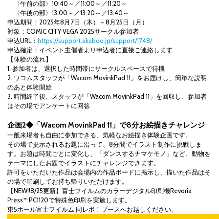
〈午前の部〉10:40～／11:00～／11:20～
〈午後の部〉13:00～／13:20～／13:40～
申込期間：2025年8月7日（木）～8月25日（月）
対象：COMIC CITY VEGA 2025サークル参加者
申込URL：
https://support.akaboo.jp/support/1748/
申込確定：イベント主催者より申込者に直接ご連絡します
【体験の流れ】
1. 参加者は、選択した時間帯にサークルスペースで待機
2. ワコムスタッフが「Wacom MovinkPad 11」をお届けし、簡単な説明
のあと体験開始
3. 時間終了後、スタッフが「Wacom MovinkPad 11」を回収し、参加者
はその場でアンケートに回答
企画2◆「Wacom MovinkPad 11」で8分お絵描きチャレンジ
一般来場者も自由に参加できる、気軽なお絵描き体験企画です。
その場で提示されるお題に沿って、8分間でイラスト制作に挑戦しま
す。お題は時間ごとに変化し、「ダンスするナマケモノ」など、動物を
テーマにしたお題でイラストにチャレンジできます。
許可をいただいた作品は会場内の作品ボードに掲示し、描いた作品はそ
の場で印刷してお持ち帰りいただけます。
【NEW!!8/25更新】富士フイルムのカラーデジタル印刷機Revoria
Press™ PC1120で特殊色印刷を実施します。
東5ホール富士フイルム 同レボ！ブースへお越しください。