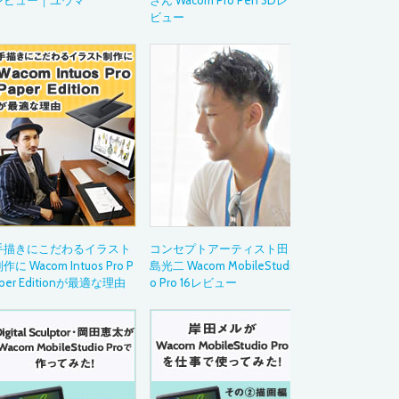
レビュー｜ユウマ
さん Wacom Pro Pen 3Dレ
ビュー
活用ガイド
Drawing with Wac
イラストテクニッ
～あの作品の制作
ペンタブレット活
Bamboo Blog
教育現場での導入
デジタルペンのお
Category
カテゴリから
手描きにこだわるイラスト
コンセプトアーティスト田
イラスト
作に Wacom Intuos Pro P
島光二 Wacom MobileStudi
アニメーション
per Editionが最適な理由
o Pro 16レビュー
マンガ・コミック
ゲーム
ウェブデザイン
グラフィックデザ
デザイン
ムービー