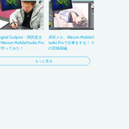
3DCG
フォト
コラージュ
お絵かき
ビジネス
igital Sculptor・岡田恵太
岸田メル、Wacom MobileS
ナビゲーション
Wacom MobileStudio Pro
tudio Proで仕事をする！ そ
で作ってみた！
の②描画編
もっと見る