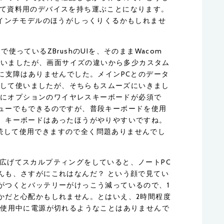
Proに加えて資料用のデバイスを持ち運ぶことになります。
3インチモデルのほうがしっくりくるかもしれませ
Dで使っているZBrushのUIを、そのままWacom
きて使っていましたが、画面サイズの違いから多少カスタム
に支障はありませんでした。メインPCとのデータ
接続して使いましたが、そちらもスムーズにいきまし
うのにオプションのワイヤレスキーボードが必須で
ューでもできるのですが、普段キーボードを使用
、キーボードはあったほうがやりやすいですね。
を接続して使用できますので全く問題ありませんでし
o Proを広げてスカルプティングをしていると、ノートPC
んも、さすがにこれはなんだ？ という顔で見てい
がつくとバッテリーがけっこう減っているので、1
かだと心配かもしれません。とはいえ、2時間程度
、使用中に電源が切れるようなことはありませんで