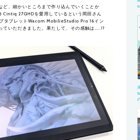
島
o
など、細かいところまで作り込んでいくことか
intiq 27QHDを愛用しているという岡田さん
レットWacom MobilieStudio Pro 16イン
ていただきました。果たして、その感触は……!?
岸
t