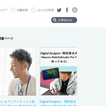
・ダウンロード
ワコムストア
店舗検索
法人のお客様
ツイッター
フェイスブック
Instagram
記事絞込み
Product
関連ページ
製品から探す
Wacom MovinkPad 
Wacom MovinkPad
Wacom Cintiq Pro
Wacom Cintiq
Wacom One
Wacom Intuos Pro
Wacom Intuos
Category
タイトルタグ
コンセプトアーティスト田
Digital Sculptor・岡田恵太
製品の選び方