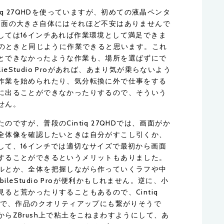
iq 27QHDを使っていますが、初めての液晶ペンタ
ので、画面の大きさ自体にはそれほど不安はありませんで
しては16インチあれば作業環境として満足できま
チのときと同じように作業できると思います。これ
とできなかったような作業も、場所を選ばずにで
lieStudio Proがあれば、あまり気が乗らないよう
作業を始められたり、気分転換に外で仕事をする
に出ることができなかったりするので、そういう
せん。
ですが、普段のCintiq 27QHDでは、画面がか
全体像を確認したいときは自分がすこし引くか、
して、16インチでは適切なサイズで最初から画面
することができるというメリットもありました。
ルとか、全体を把握しながら作っていくラフや中
ileStudio Proが便利かもしれません。逆に、小
ると荒かったりすることもあるので、Cintiq
とで、作品のクオリティアップにも繋がりそうで
らZBrush上で粘土をこねまわすようにして、あ