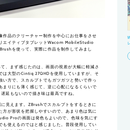
像作品のクリーチャー制作を中心にお仕事をさせ
W
ティブタブレットWacom MobileStudio
Brushを使って、実際に作品を制作してみまし
roを使ってみて、まず感じたのは、画面の視差が大幅に軽減さ
大型のCintiq 27QHDを使用していますが、そ
強い方で、スカルプトでもガツガツと勢いで作っ
あまりにも薄く感じて、逆に心配になるくらいで
軽く、遅延もないので描き味は最高ですね。
に見えます。ZBrushでスカルプトをするときに
た方が形状を把握しやすいので、あまり色は気に
Studio Proの画面は発色もよいので、色味を気にす
でも使えるのではと感じました。普段使用してい