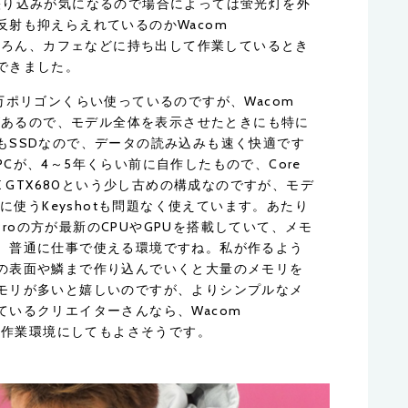
照明の映り込みが気になるので場合によっては蛍光灯を外
射も抑えらえれているのかWacom
業場はもちろん、カフェなどに持ち出して作業しているとき
できました。
万ポリゴンくらい使っているのですが、Wacom
処理能力があるので、モデル全体を表示させたときにも特に
もSSDなので、データの読み込みも速く快適です
Cが、4～5年くらい前に自作したもので、Core
ORCE GTX680という少し古めの構成なのですが、モデ
グに使うKeyshotも問題なく使えています。あたり
dio Proの方が最新のCPUやGPUを搭載していて、メモ
、普通に仕事で使える環境ですね。私が作るよう
の表面や鱗まで作り込んでいくと大量のメモリを
モリが多いと嬉しいのですが、よりシンプルなメ
いるクリエイターさんなら、Wacom
メインの作業環境にしてもよさそうです。