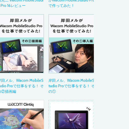
光二 Wacom MobileStudi
がWacom MobileStudio Pro
 Pro 16レビュー
で作ってみた！
活用ガイド
Drawing with Wac
イラストテクニッ
～あの作品の制作
ペンタブレット活
Bamboo Blog
教育現場での導入
デジタルペンのお
Category
カテゴリから
田メル、Wacom MobileS
岸田メル、Wacom MobileS
イラスト
udio Proで仕事をする！ そ
tudio Proで仕事をする！ そ
アニメーション
の②描画編
の①
マンガ・コミック
ゲーム
ウェブデザイン
グラフィックデザ
デザイン
ムービー