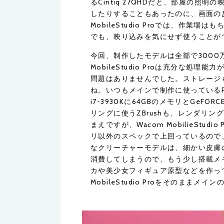
るCintiq 27QHDだと、部屋の
したりすることもあったのに、画面の反
MobileStudio Proでは、作
でも、映り込みを気にせず使うことが
今回、制作したモデルは全部で3000
MobileStudio Proは充分な
問題はありませんでした。ストレージ
ね。いつもメインで制作に使っているP
i7-3930Kに64GBのメモリとGeF
リングに使うZBrushも、レンダリン
まえですが、Wacom MobilieStu
リ以外のスペックで上回っているので
なクリーチャーモデルは、細かい皮膚
消費してしまうので、もう少し搭載メ
カや美少女フィギュア原型などを作って
MobileStudio Proをそのまま