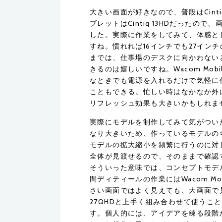
大きい画面が好きなので、普段はCint
ブレットはCintiq 13HDだった
した。実際に作業をしてみて、体感と
すね。慣れれば16インチでも27イン
までは、仕事場のデスクに向かわない
きるのは嬉しいですね。Wacom Mobi
なときでも電源を入れるだけで気軽に
こともできる。忙しい時はなかなか外
リフレッシュ効果も大きいかもしれま
実際にモデルを制作してみて気がついたの
なり大きいため、作っているモデルの
モデルの拡大縮小を頻繁に行うのに対
全体が見渡せるので、そのままで確認
そういった意味では、コンセプトモデ
間ディティールの作業にはWacom Mob
さい画面ではよく見えても、大画面で見
27QHDと上手く組み合わせて使うこ
す。個人的には、アイデアを練る段階か