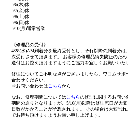
5/6(木)休
5/7(金)休
5/8(土)休
5/9(日)休
5/10(月)通常営業
《修理品の受付》
4/28(水)AM到着分を最終受付とし、それ以降の到着分は、
次受付させて頂きます。 お客様の修理品紛失防止のため
送付はお控え頂けますようにご協力を宜しくお願いいた
修理についてご不明な点がございましたら、ワコムサポ
合わせください。
⇒お問い合わせは
こちら
から
なお、修理期間については
こちら
の修理に関するお問い合
期間の通りとなりますが、5/10(月)以降は修理窓口が大
日数がかかることが予想されます。 その場合は大変恐れ
でお待ち頂けますようお願い申し上げます。