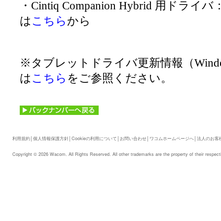
・Cintiq Companion Hybrid 用ド
は
こちら
から
※タブレットドライバ更新情報（Windo
は
こちら
をご参照ください。
利用規約
│
個人情報保護方針
│
Cookieの利用について
│
お問い合わせ
│
ワコムホームページへ
│
法人のお客
Copyright © 2026 Wacom. All Rights Reserved. All other trademarks are the property of their respect