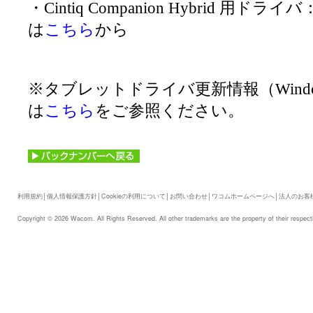
・Cintiq Companion Hybrid 用ド
は
こちら
から
※タブレットドライバ更新情報（Windo
は
こちら
をご参照ください。
利用規約
│
個人情報保護方針
│
Cookieの利用について
│
お問い合わせ
│
ワコムホームページへ
│
法人のお客
Copyright © 2026 Wacom. All Rights Reserved. All other trademarks are the property of their respect