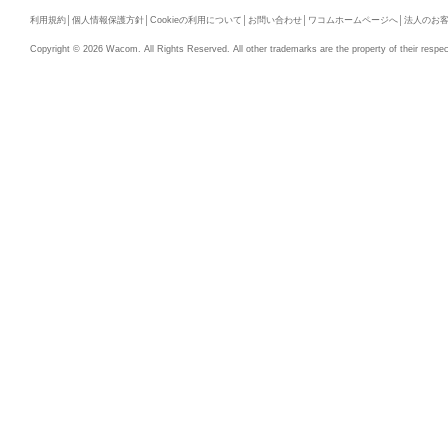
利用規約
│
個人情報保護方針
│
Cookieの利用について
│
お問い合わせ
│
ワコムホームページへ
│
法人のお
Copyright © 2026 Wacom. All Rights Reserved. All other trademarks are the property of their respec