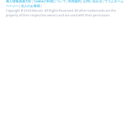
個人情報保護方針
│
Cookieの利用について
│
利用規約
│
お問い合わせ
│
ワコムホーム
ページへ
│
法人のお客様
|
Copyright © 2026 Wacom. All Rights Reserved. All other trademarks are the
property of their respective owners and are used with their permission.