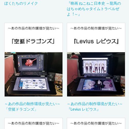
ぼくたちのリメイク
『映画 ねこねこ日本史 ～龍馬の
はちゃめちゃタイムトラベルぜ
よ︕～』
～あの作品の制作環境が見たい～
～あの作品の制作環境が見たい～
「空挺ドラゴンズ」
『Levius レビウス』