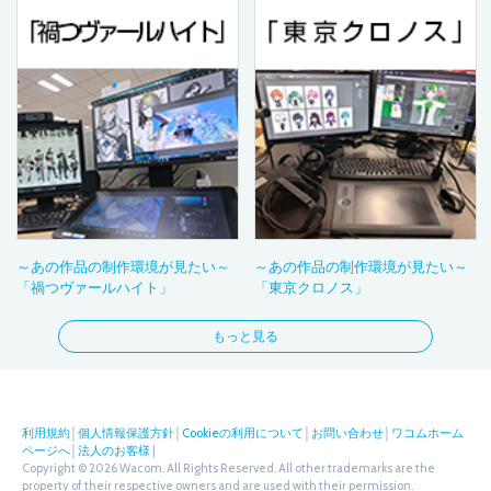
～あの作品の制作環境が見たい～
～あの作品の制作環境が見たい～
「禍つヴァールハイト」
「東京クロノス」
もっと見る
利用規約
│
個人情報保護方針
│
Cookieの利用について
│
お問い合わせ
│
ワコムホーム
ページへ
│
法人のお客様
|
Copyright © 2026 Wacom. All Rights Reserved. All other trademarks are the
property of their respective owners and are used with their permission.