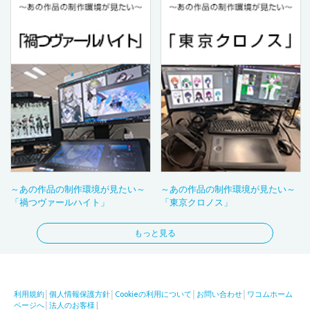
～あの作品の制作環境が見たい～
～あの作品の制作環境が見たい～
「禍つヴァールハイト」
「東京クロノス」
もっと見る
利用規約
│
個人情報保護方針
│
Cookieの利用について
│
お問い合わせ
│
ワコムホーム
ページへ
│
法人のお客様
|