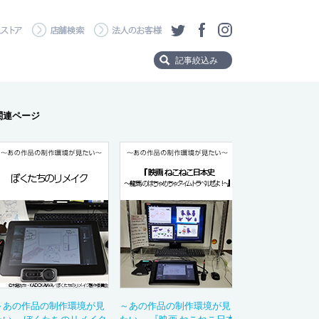
・ダウンロード
ワコムストア
店舗検索
法人のお客様
ツイッター
フェイスブック
Instagram
記事絞込み
Product
関連ページ
製品から探す
Wacom MovinkPad 
Wacom MovinkPad
Wacom Cintiq Pro
Wacom Cintiq
Wacom One
Wacom Intuos Pro
Wacom Intuos
Category
タイトルタグ
～あの作品の制作環境が見
～あの作品の制作環境が見