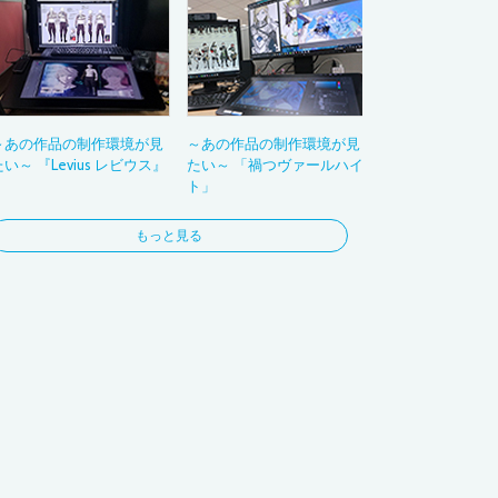
ムービー
3DCG
フォト
コラージュ
お絵かき
～あの作品の制作環境が見
～あの作品の制作環境が見
ビジネス
たい～ 『Levius レビウス』
たい～ 「禍つヴァールハイ
ナビゲーション
ト」
もっと見る