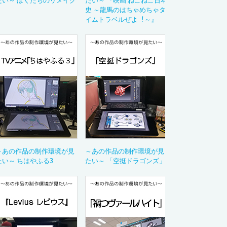
たい～ ぼくたちのリメイク
たい～ 『映画 ねこねこ日本
製品の選び方
史 ～龍馬のはちゃめちゃタ
活用ガイド
イムトラベルぜよ︕～』
Drawing with Wac
イラストテクニッ
～あの作品の制作
ペンタブレット活
Bamboo Blog
教育現場での導入
デジタルペンのお
Category
カテゴリから
～あの作品の制作環境が見
～あの作品の制作環境が見
イラスト
たい～ ちはやふる3
たい～ 「空挺ドラゴンズ」
アニメーション
マンガ・コミック
ゲーム
ウェブデザイン
グラフィックデザ
デザイン