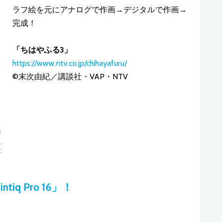
ラフ絵を元にアナログで作画→デジタルで作画→
完成！
「ちはやふる3」
https://www.ntv.co.jp/chihayafuru/
©末次由紀／講談社・VAP・NTV
iq Pro 16」！