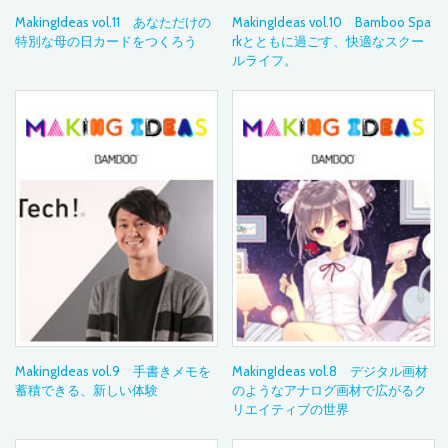
MakingIdeas vol.11 あなただけの
MakingIdeas vol.10 Bamboo Spa
特別な母の日カードをつくろう
rkとともに過ごす、快適なスクー
ルライフ。
MakingIdeas vol.9 手書きメモを
MakingIdeas vol.8 デジタル画材
蓄積できる、新しい体験
のようなアナログ画材で広がるク
リエイティブの世界