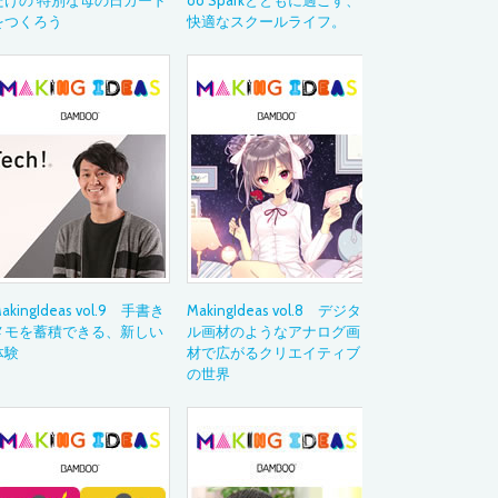
だけの 特別な母の日カード
oo Sparkとともに過ごす、
をつくろう
快適なスクールライフ。
活用ガイド
Drawing with Wac
イラストテクニッ
～あの作品の制作
ペンタブレット活
Bamboo Blog
教育現場での導入
デジタルペンのお
Category
カテゴリから
akingIdeas vol.9 手書き
MakingIdeas vol.8 デジタ
イラスト
メモを蓄積できる、新しい
ル画材のようなアナログ画
アニメーション
体験
材で広がるクリエイティブ
マンガ・コミック
の世界
ゲーム
ウェブデザイン
グラフィックデザ
デザイン
ムービー