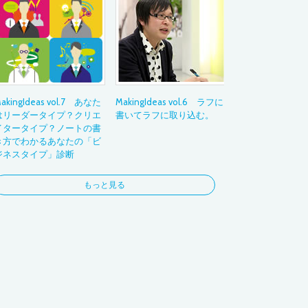
3DCG
フォト
コラージュ
お絵かき
ビジネス
ナビゲーション
akingIdeas vol.7 あなた
MakingIdeas vol.6 ラフに
はリーダータイプ？クリエ
書いてラフに取り込む。
イタータイプ？ノートの書
き方でわかるあなたの「ビ
ジネスタイプ」診断
もっと見る