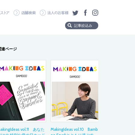
・ダウンロード
ワコムストア
店舗検索
法人のお客様
ツイッター
フェイスブック
Instagram
記事絞込み
Product
関連ページ
製品から探す
Wacom MovinkPad 
Wacom MovinkPad
Wacom Cintiq Pro
Wacom Cintiq
Wacom One
Wacom Intuos Pro
Wacom Intuos
Category
タイトルタグ
akingIdeas vol.11 あなた
MakingIdeas vol.10 Bamb
製品の選び方