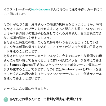
イラストレーターの
Molly Jacques
さんに母の日に送る手作りカードにつ
いて伺いました。
母の日が近づく度、お母さんへの感謝の気持ちをどう伝えようか、時間
をかけてあれこれプランを考えます。きっと皆さんも同じではないでし
ょうか？身の回りの世話や心配をしてくれるお母さん。普段言葉にでき
ない感謝の気持ちを伝えましょう。
お母さんは特別な存在。そんな気持ちをいつも伝えるようにしていま
す。今年は感謝の気持ちを込めて、アイデアが詰まった複数の手書きカ
ードを送ることにします。
ありきたりなメッセージカードではなく、今までのステキな時間をお母
さんにも思い出してもらえるように古い写真にメッセージを添えてみま
す。Bamboo Sparkは手描きのスケッチやメモをボタン一つで簡単にデ
ジタル化することができます。母の日にはBamboo SparkとiPhoneを使
ってたくさんの思い出をひとつひとつメッセージにして、何通かメール
を送ってみようと思います。
カードはこんな風に作りました。
あなたとお母さんにとって特別な写真を3枚選びます。