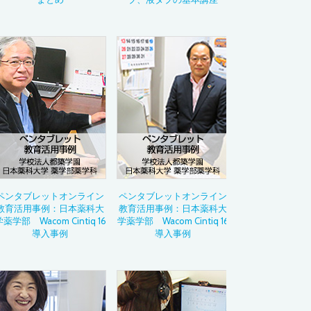
活用ガイド
Drawing with Wac
イラストテクニッ
～あの作品の制作
ペンタブレット活
Bamboo Blog
教育現場での導入
デジタルペンのお
Category
カテゴリから
ペンタブレットオンライン
ペンタブレットオンライン
イラスト
教育活用事例：日本薬科大
教育活用事例：日本薬科大
アニメーション
薬学部 Wacom Cintiq 16
学薬学部 Wacom Cintiq 16
マンガ・コミック
導入事例
導入事例
ゲーム
ウェブデザイン
グラフィックデザ
デザイン
ムービー