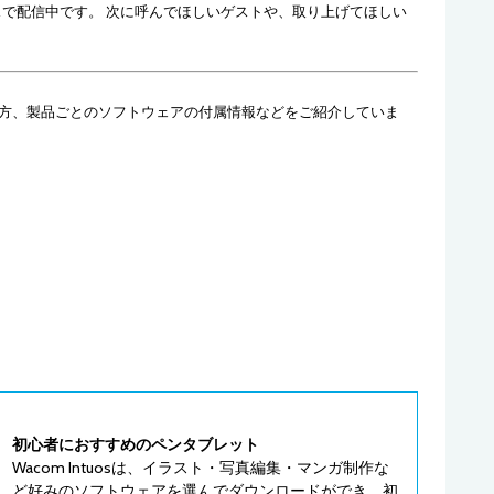
スで配信中です。 次に呼んでほしいゲストや、取り上げてほしい
江川あきら先生
厚塗りのときに使うブラシ設定などについて
も伺いました！
方、製品ごとのソフトウェアの付属情報などをご紹介していま
初心者におすすめのペンタブレット
Wacom Intuosは、イラスト・写真編集・マンガ制作な
ど好みのソフトウェアを選んでダウンロードができ、初