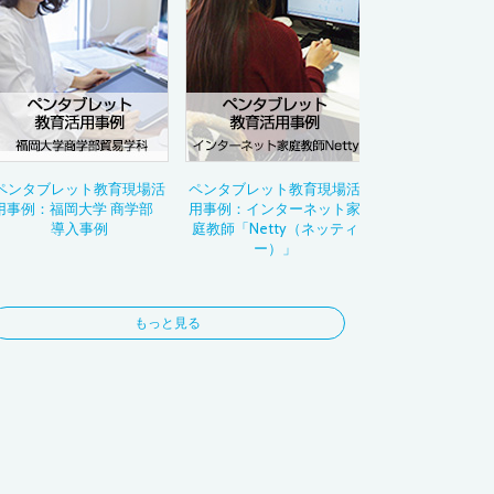
3DCG
フォト
コラージュ
お絵かき
ビジネス
ナビゲーション
ペンタブレット教育現場活
ペンタブレット教育現場活
用事例：福岡大学 商学部
用事例：インターネット家
導入事例
庭教師「Netty（ネッティ
ー）」
もっと見る