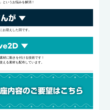
」というお悩みを解消！
にお迎えした回です。
ろるあ先生
光と影の表現の方法を中心に、立体感のある
塗り方を実演していただきました。
コメントでの質問にたくさんお答えいただい
た回です！
スト素材に動きを付ける技術です！
使える素材も配布しています。
木下ほのか先生
ツヤベタやトーン貼りの作業をしながら、月
刊連載の原稿のフローやペースなどの裏話を
お話しいただいています。