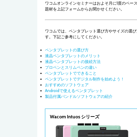
ワコムオンラインセミナーはおよそ月に1度のペー
まさよ先生
題材を上記フォームからお聞かせください。
絵の印象が決まる重要なポイント『目』の描
き方を中心にテクニックを教えていただきま
す。
ワコムでは、ペンタブレット選び方やサイズの選び
す。下記ご参考にしてください。
ペンタブレットの選び方
液晶ペンタブレットのメリット
液晶ペンタブレットの接続方法
プロペンとスリムペンの違い
ペンタブレットでできること
ペンタブレットでデジタル制作を始めよう！
おすすめのソフトウェア
Androidで使えるペンタブレット
製品付属バンドルソフトウェアの紹介
Wacom Intuos シリーズ