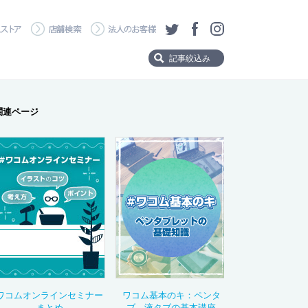
・ダウンロード
ワコムストア
店舗検索
法人のお客様
ツイッター
フェイスブック
Instagram
記事絞込み
Product
関連ページ
製品から探す
Wacom MovinkPad 
Wacom MovinkPad
Wacom Cintiq Pro
Wacom Cintiq
Wacom One
Wacom Intuos Pro
Wacom Intuos
Category
タイトルタグ
ワコムオンラインセミナー
ワコム基本のキ：ペンタ
まとめ
ブ、液タブの基本講座
製品の選び方