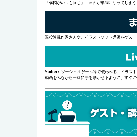
「構図がいつも同じ」「画面が単調になってしまう
さいとうなおき先生
すぐに試したくなるような絵のスキルアップ
テクニックを教えていただきます。
現役連載作家さんや、イラストソフト講師をゲスト
せんちゃ先生
デジタルで柔らかい雰囲気のイラストを描く
には？
色塗りを中心にテクニックをお伺いします！
Vtuberやソーシャルゲーム等で使われる、イラ
動画をみながら一緒に手を動かせるように、すぐに
中山たかひろ先生
原稿の設定は？コマ割りや吹き出しツールの
使い方は？デジタルまんが制作のプロに教わ
ります！