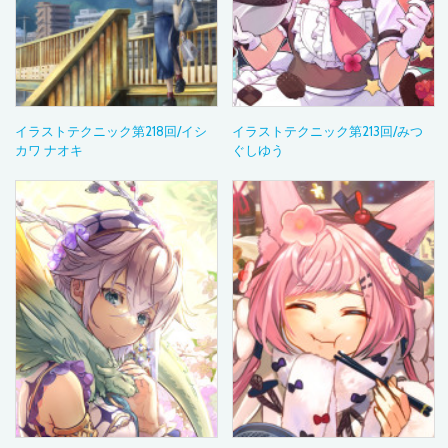
イラストテクニック第218回/イシ
イラストテクニック第213回/みつ
カワ ナオキ
ぐしゆう