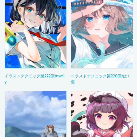
イラストテクニック第222回/nxml
イラストテクニック第220回/はく
y
亜