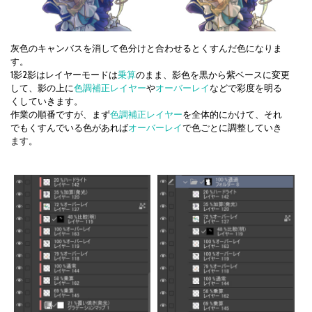
灰色のキャンバスを消して色分けと合わせるとくすんだ色になりま
す。
1影2影はレイヤーモードは
乗算
のまま、影色を黒から紫ベースに変更
して、影の上に
色調補正レイヤー
や
オーバーレイ
などで彩度を明る
くしていきます。
作業の順番ですが、まず
色調補正レイヤー
を全体的にかけて、それ
でもくすんでいる色があれば
オーバーレイ
で色ごとに調整していき
ます。