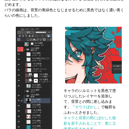
どめます。
バラの線画は、背景の青緑色となじませるために黒色ではなく濃い青く
らいの色にしました。
キャラのシルエットを黒色で塗
りつぶしたレイヤーを追加し
て、背景との間に差し込みま
す。「
ガウスぼかし
」で輪郭を
ふわっとさせました。
キャラと背景の間にぼかした陰
影を若干入れることで、更に立
体感が生まれます。