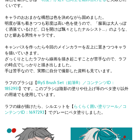
くいです。
キャラのおおまかな構想は色を決めながら固めました。
明度が落ち着きつつも彩度は高い色を使うので、「服装は大人っぽ
く洒落ているけど、口を開けば飄々としたナルシスト…」のような、
ひと癖ある男性キャラです。
キャンバスを作ったら今回のメインカラーを左上に置きつつキャラ
を描いていきます。
ざっくりとしたラフから線画を描き起こすことが苦手なので、ラフ
の時点でしっかりと描き出しました。
手は苦手なので、実際に自分で撮影した資料も見ています。
ラフのブラシは【
IRyS Brush Set（鉛筆R）／コンテンツID：
1852951
】です。このブラシは陰影の塗りや仕上げ等のベタ塗り以外
の用途でも使用しています。
ラフの線が描けたら、シルエットを【
らくらく囲い塗りツール／コ
ンテンツID：1697293
】でグレーにベタ塗りしました。