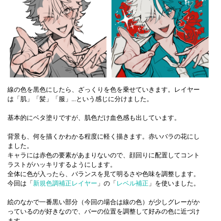
線の色を黒色にしたら、ざっくりを色を乗せていきます。レイヤー
は「肌」「髪」「服」…という感じに分けました。
基本的にベタ塗りですが、肌色だけ血色感も出しています。
背景も、何を描くかわかる程度に軽く描きます。赤いバラの花にし
ました。
キャラには赤色の要素があまりないので、顔回りに配置してコント
ラストがハッキリするようにします。
全体に色が入ったら、バランスを見て明るさや色味を調整します。
今回は「
新規色調補正レイヤー
」の「
レベル補正
」を使いました。
絵のなかで一番黒い部分（今回の場合は線の色）が少しグレーがか
っているのが好きなので、バーの位置を調整して好みの色に近づけ
ます。