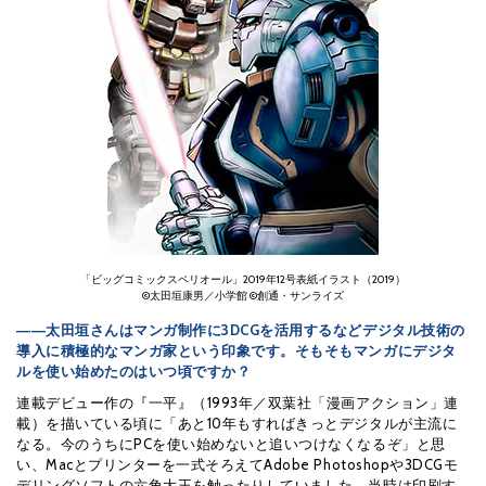
「ビッグコミックスペリオール」2019年12号表紙イラスト（2019）
©太田垣康男／小学館 ©創通・サンライズ
――太田垣さんはマンガ制作に3DCGを活用するなどデジタル技術の
導入に積極的なマンガ家という印象です。そもそもマンガにデジタ
ルを使い始めたのはいつ頃ですか？
連載デビュー作の『一平』（1993年／双葉社「漫画アクション」連
載）を描いている頃に「あと10年もすればきっとデジタルが主流に
なる。今のうちにPCを使い始めないと追いつけなくなるぞ」と思
い、Macとプリンターを一式そろえてAdobe Photoshopや3DCGモ
デリングソフトの六角大王を触ったりしていました。当時は印刷す