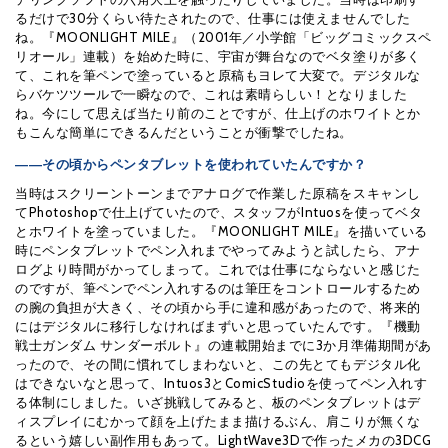
るだけで30分くらい待たされたので、仕事には使えませんでした
ね。『MOONLIGHT MILE』（2001年／小学館「ビッグコミックスペ
リオール」連載）を始めた時に、宇宙が舞台なのでベタ塗りが多く
て、これを筆ペンで塗っていると原稿もヨレて大変で。デジタルな
らバケツツールで一瞬なので、これは素晴らしい！となりました
ね。今にして思えば当たり前のことですが、仕上げのホワイトとか
もこんな簡単にできるんだということが衝撃でしたね。
――その頃からペンタブレットを使われていたんですか？
当時はスクリーントーンまでアナログで作業した原稿をスキャンし
てPhotoshopで仕上げていたので、スタッフがIntuosを使ってベタ
とホワイトを塗っていました。『MOONLIGHT MILE』を描いている
時にペンタブレットでペン入れまでやってみようと試したら、アナ
ログより時間がかってしまって。これでは仕事にならないと感じた
のですが、筆ペンでペン入れするのは筆圧をコントロールするため
の腕の負担が大きく、その頃から手に違和感があったので、将来的
にはデジタルに移行しなければまずいと思っていたんです。『機動
戦士ガンダム サンダーボルト』の連載開始までに3か月準備期間があ
ったので、その間に慣れてしまわないと、この先とてもデジタル化
はできないなと思って、Intuos3とComicStudioを使ってペン入れす
る体制にしました。いざ挑戦してみると、板のペンタブレットはデ
ィスプレイにむかって顔を上げたまま描けるぶん、肩こりが無くな
るという嬉しい副作用もあって。LightWave3Dで作ったメカの3DCG