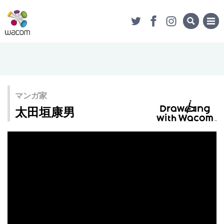
マンガ家
太田垣康男