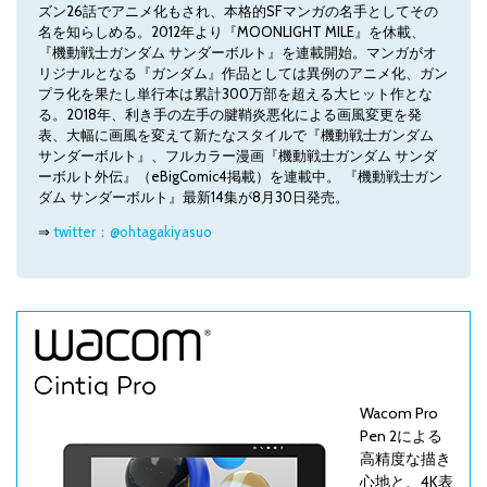
ズン26話でアニメ化もされ、本格的SFマンガの名手としてその
名を知らしめる。2012年より『MOONLIGHT MILE』を休載、
『機動戦士ガンダム サンダーボルト』を連載開始。マンガがオ
リジナルとなる『ガンダム』作品としては異例のアニメ化、ガン
プラ化を果たし単行本は累計300万部を超える大ヒット作とな
る。2018年、利き手の左手の腱鞘炎悪化による画風変更を発
表、大幅に画風を変えて新たなスタイルで『機動戦士ガンダム
サンダーボルト』、フルカラー漫画『機動戦士ガンダム サンダ
ーボルト外伝』（eBigComic4掲載）を連載中。 『機動戦士ガン
ダム サンダーボルト』最新14集が8月30日発売。
⇒
twitter：@ohtagakiyasuo
Wacom Pro
Pen 2による
高精度な描き
心地と、4K表