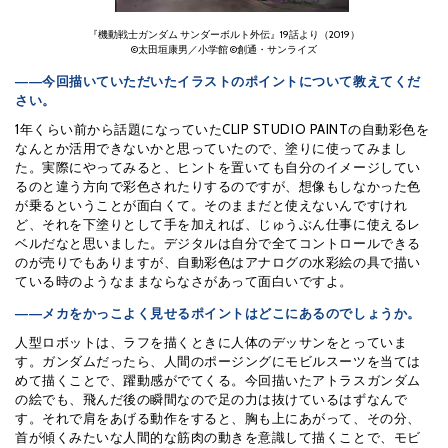
『機動戦士ガンダム サンダーボルト外伝』19話より（2019）
©太田垣康男／小学館 ©創通・サンライズ
――今回描いていただいたイラストのポイントについて教えてくだ
さい。
1年くらい前から話題になっていたCLIP STUDIO PAINTの自動彩色を
なんとか活用できないかと思っていたので、塗りに使ってみまし
た。実際にやってみると、ヒントを置いても自分のイメージしてい
るのと違う方向で彩色されたりするのですが、想像もしなかった色
が乗るということが面白くて。そのままだと使えないんですけれ
ど、それを下塗りとして手を加えれば、じゅうぶん仕事に使えるレ
ベルだなと思いました。デジタルは自分で全てコントロールできる
のが売りでもありますが、自動彩色はアナログの水彩絵の具で描い
ている時のようなままならなさがあって面白いですよ。
――メカをかっこよく見せるポイントはどこにあるのでしょうか。
人型ロボットは、ラフを描くときに人体のデッサンをとっていま
す。ガンダムだったら、人間のポージングにモビルスーツを当ては
めて描くことで、躍動感がでてくる。今回描いたアトラスガンダム
の絵でも、飛んだ後の瞬間なので足の力は抜けているはずなんで
す。それで肩をあげる動作をすると、胸も上にあがって、その分、
首が傾くみたいな人間的な筋肉の動きを意識して描くことで、モビ