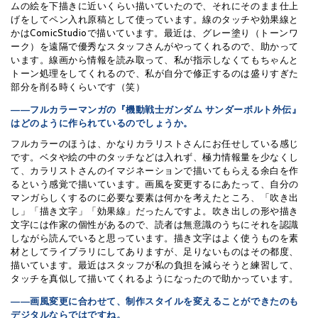
ムの絵を下描きに近いくらい描いていたので、それにそのまま仕上
げをしてペン入れ原稿として使っています。線のタッチや効果線と
かはComicStudioで描いています。最近は、グレー塗り（トーンワ
ーク）を遠隔で優秀なスタッフさんがやってくれるので、助かって
います。線画から情報を読み取って、私が指示しなくてもちゃんと
トーン処理をしてくれるので、私が自分で修正するのは盛りすぎた
部分を削る時くらいです（笑）
――フルカラーマンガの『機動戦士ガンダム サンダーボルト外伝』
はどのように作られているのでしょうか。
フルカラーのほうは、かなりカラリストさんにお任せしている感じ
です。ベタや絵の中のタッチなどは入れず、極力情報量を少なくし
て、カラリストさんのイマジネーションで描いてもらえる余白を作
るという感覚で描いています。画風を変更するにあたって、自分の
マンガらしくするのに必要な要素は何かを考えたところ、「吹き出
し」「描き文字」「効果線」だったんですよ。吹き出しの形や描き
文字には作家の個性があるので、読者は無意識のうちにそれを認識
しながら読んでいると思っています。描き文字はよく使うものを素
材としてライブラリにしてありますが、足りないものはその都度、
描いています。最近はスタッフが私の負担を減らそうと練習して、
タッチを真似して描いてくれるようになったので助かっています。
――画風変更に合わせて、制作スタイルを変えることができたのも
デジタルならではですね。