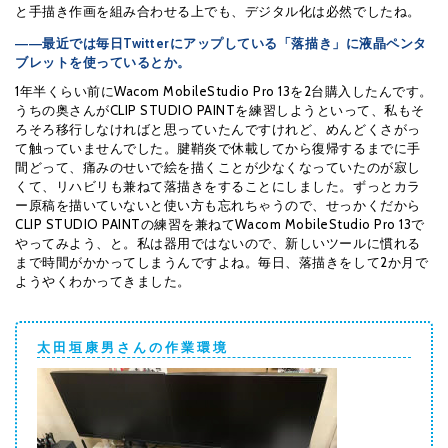
と手描き作画を組み合わせる上でも、デジタル化は必然でしたね。
――最近では毎日Twitterにアップしている「落描き」に液晶ペンタ
ブレットを使っているとか。
1年半くらい前にWacom MobileStudio Pro 13を2台購入したんです。
うちの奥さんがCLIP STUDIO PAINTを練習しようといって、私もそ
ろそろ移行しなければと思っていたんですけれど、めんどくさがっ
て触っていませんでした。腱鞘炎で休載してから復帰するまでに手
間どって、痛みのせいで絵を描くことが少なくなっていたのが寂し
くて、リハビリも兼ねて落描きをすることにしました。ずっとカラ
ー原稿を描いていないと使い方も忘れちゃうので、せっかくだから
CLIP STUDIO PAINTの練習を兼ねてWacom MobileStudio Pro 13で
やってみよう、と。私は器用ではないので、新しいツールに慣れる
まで時間がかかってしまうんですよね。毎日、落描きをして2か月で
ようやくわかってきました。
太 田 垣 康 男 さ ん の 作 業 環 境