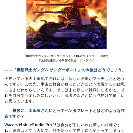
『機動戦士ガンダム サンダーボルト』14集表紙イラスト（2019）
©太田垣康男／小学館 ©創通・サンライズ
――『機動戦士ガンダム サンダーボルト』の今後はどうでしょう。
今描いている火山基地での戦いは、新しい画風がマッチしたと思う
んですが、この先、宇宙に舞台が移ったときにどう表現するかは私
にもまだわからないんです。そこはまた新しい挑戦になるかと。そ
れを自分でも楽しみにしたいし、読者の皆さんにも見届けて欲しい
と思っています。
――最後に、太田垣さんにとってペンタブレットとはどのような存
在ですか？
Wacom MobileStudio Pro 13は自分が手にいれた新しい相棒です
ね。道具はとても大切で、何を使うかで描く絵も変わってしまうく