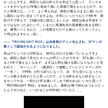
かったんですよ。師匠から話の作り方を学ぼうと思って、アシスタ
ントをやりながら1年後に初めて描いた原稿で賞をもらえたので、わ
りと簡単だな……って。よく考えれば、師匠の教えのままに描いたか
ら面白いはずに決まってますよね。大学にいったつもりで4年半、師
匠の下で学んで、23歳の頃に独立しましたが、師匠は私を手放すつ
もりはなかったみたいで。いまだに尾瀬先生の新連載が始まる時に
は、康男いつくるんだ、この見開きだけでも描けってスタッフとし
て呼ばれますから（笑）。
――『MOONLIGHT MILE』は自身初のアニメ化もされ、SFマンガ
家として認知されるようになりました。
実はデビューから10年以上、現代ものだけを描いていたんですよ
ね。師匠に初めて見せたネームがSFだったのですが、SFを描いてい
ると5年で食えなくなるぞ、まずは人間を描ける様になりなさいと言
われて。「モーニング」（講談社）で連載していたテニスマンガの
『一生！』（1998）が打ち切りになって、次、打ち切りになったら
マンガ家人生終わりだと思ったので、どうせ終わるなら好きなこと
をやってやる、一回だけSFを描いてこれで終わればいいやと思って
『MOONLIGHT MILE』を始めました。最初は1巻で終わるつもりだっ
たんですけれど、いつのまにか10年続いていたと……。