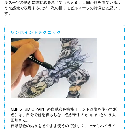
ルスーツの動きに躍動感を感じてもらえる。人間が鎧を着ているよ
うな感覚で表現するのが、私の描くモビルスーツの特徴だと思いま
す。
ワ ン ポ イ ン ト テ ク ニ ッ ク
CLIP STUDIO PAINTの自動彩色機能［ヒント画像を使って彩
色］は、自分では想像もしない色が乗るのが面白いという太
田垣さん。
自動彩色の結果をそのまま使うのではなく、上からハイライ