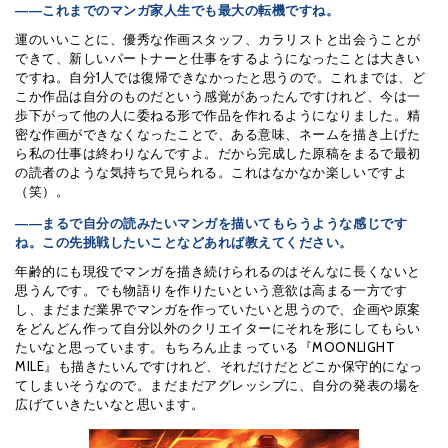
――これまでのマンガ家人生でも最大の転機ですね。
運のいいことに、優秀な作画スタッフ、カラリストと出会うことが
できて、新しいパートナーと仕事をするようになったことは大きい
ですね。自分1人では復帰できなかったと思うので。これまでは、ど
こか作品は自分のものだという感覚があったんですけれど、今は一
歩下がって他の人に委ねる形で作品を作れるようになりました。精
密な作画ができなくなったことで、ある意味、ネームを描き上げた
ら私の仕事は終わりなんですよ。だから完成した原稿をまるで最初
の読者のような気持ちで見られる。これはなかなか楽しいですよ
（笑）。
――まるで自分の読みたいマンガを描いてもらうような感じです
ね。この先挑戦したいことなどあれば教えてください。
年齢的にも現役でマンガを描き続けられるのはそんなに長くないと
思うんです。でも物語りを作りたいという意欲は高まる一方です
し、まだまだ業界でマンガを作っていたいと思うので、企画や原案
をどんどん作って自分以外のクリエイターにそれを形にしてもらい
たいなと思っています。もちろん止まっている『MOONLIGHT
MILE』も描きたいんですけれど、それだけだとどこか保守的になっ
てしまいそうなので。まだまだアグレッシブに、自分の発表の場を
広げていきたいなと思います。