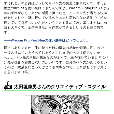
すけれど、私自身はどうしてもペン先の視差に慣れなくて、ずっと
板型のIntuosを使い続けてきたんですよ。Wacom Cintiq Pro 24は視
差のずれがなく、自分の感覚で狙ったところにペン先が当たる快感
がありました。紙に描いているのとあまり変わらない感覚で、絵を
描いていて気持ちいいんだということを改めて思い出しますね。画
面も大きくて、全体を見ながら作業ができるというのも魅力的で
す。
――Wacom Pro Pen Slimの使い勝手はどうでしょう。
軽さもありますが、手に持った時の指先の感覚が鉛筆に近いので、
一度スリムペンを持ってしまうとこれまでのペンは使えないか
も……。ペン先の角度が鋭角なのがよくて、線を描いているときにペ
ン先が視界を邪魔しないのがいいです。自分のペン先が見えるとい
うのは、絵描きにとってはとても大事なので、これはもうすぐ買う
と思います（笑）。
太田垣康男さんのクリエイティブ・スタイル