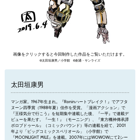
画像をクリックすると今回制作した作品をご覧いただけます。
©太田垣康男／小学館 ©創通・サンライズ
太田垣康男
マンガ家。1967年生まれ。『Roninハートブレイク！』でアフタ
ヌーン四季賞（1988年夏）佳作を受賞。「漫画アクション」で
『王様気分で行こう』を短期集中連載した後、『一平』で連載デ
ビューを果たす。『一生！』（モーニング）、『東方機神傳承譚
ボロブドゥール』（コミックバウンド）等の連載を経て、2001
年より「ビッグコミックスペリオール」（小学館）で
『MOONLIGHT MILE』を連載。2007年にはWOWOWにて2シー