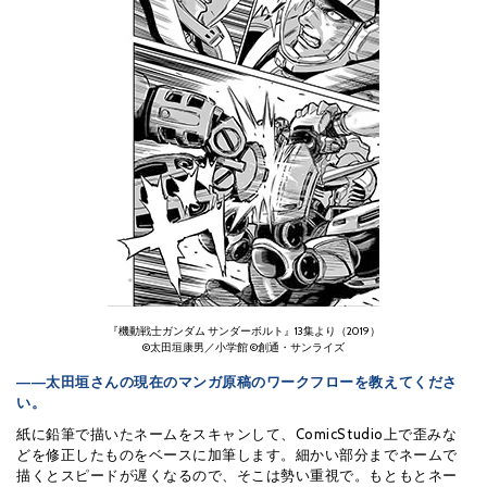
『機動戦士ガンダム サンダーボルト』13集より（2019）
©太田垣康男／小学館 ©創通・サンライズ
――太田垣さんの現在のマンガ原稿のワークフローを教えてくださ
い。
紙に鉛筆で描いたネームをスキャンして、ComicStudio上で歪みな
どを修正したものをベースに加筆します。細かい部分までネームで
描くとスピードが遅くなるので、そこは勢い重視で。もともとネー