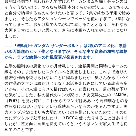
最初は読切でと言われたんですけれど、ガンダムを描くチャンスは
そうそうないので、やるなら映画1本分くらいのボリュームでちゃん
と自分で納得するものをやりたいと言って、2集で終わる予定で始め
ました。そしたらアクションシーンでページを使いすぎて、3集にな
ってしまって。おかげ様で人気が出て続けることとなり、それなら
大河ドラマにしたいと思って、さらに本腰を入れてやることになり
ました。
――『機動戦士ガンダム サンダーボルト』は2度のアニメ化、累計
300万部超のヒット作となりますが、そんな中で従来の精密な絵柄
から、ラフな絵柄への作風変更が発表されます。
左手の腱鞘炎の悪化で３か月休載して、連載再開と同時にネームの
線をそのまま活かしたスタイルへと変更しました。これまで通りの
精密な作画を続けられないことに悩みましたが、奥さんから「パパ
の作品のファンは絵だけじゃなくお話を楽しみにしている読者も多
いから、その人達に向けて描けばいい」と言われて、肩の荷が下り
た気がしました。私の世代のマンガ家は、大友克洋先生の『AKIRA』
（1982）を見た時に、これからのマンガはああいう高精細なものを
作らなければいけないという呪縛みたいなものがあるんですよ。画
力アップがなによりも大切だというのを是としていたので、そのた
めにデジタルで効率化したり、３DCGを使ったりすることはありま
したが、逆方向に画風を変えていくというのはマンガ家人生でも初
めてのことです。