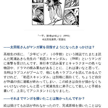
『一平』第1巻p.142より（1993）
©太田垣康男／双葉社
――太田垣さんがマンガ家を目指すようになったきっかけは？
高校生の頃に、「少年ビッグ」（小学館）という雑誌でたまたま読
んだ尾瀬あきら先生の『初恋スキャンダル』（1981）というマンガ
に衝撃を受けたんです。単行本で読み返すとキャラクターの色々な
物語や、ドラマの積み重ねがあることに、これは凄いなと思って。
当時はラブコメがブームで、他にも色々ラブコメを読んでみるんで
すけれど、「初恋スキャンダル」は別格に面白くて。ちょうど自分
が19歳の頃に連載が終わってしまい、この続きは自分が描かなくち
ゃいけないのかしらと思って尾瀬先生に弟子にして欲しいと手紙を
書いて、上京してアシスタントになりました。
――それまでマンガを描いたことは無かったんですか？
絵は描けてもお話が作れなかったので、完成原稿を描いたことはな