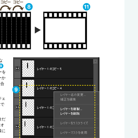
な
ーを
ーか
結合
ジェ
れで
分だ
材オ
様に