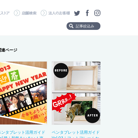
・ダウンロード
ワコムストア
店舗検索
法人のお客様
ツイッター
フェイスブック
Instagram
記事絞込み
Product
関連ページ
製品から探す
Wacom MovinkPad 
Wacom MovinkPad
Wacom Cintiq Pro
Wacom Cintiq
Wacom One
Wacom Intuos Pro
Wacom Intuos
Category
タイトルタグ
ペンタブレット活用ガイド
ペンタブレット活用ガイド
製品の選び方