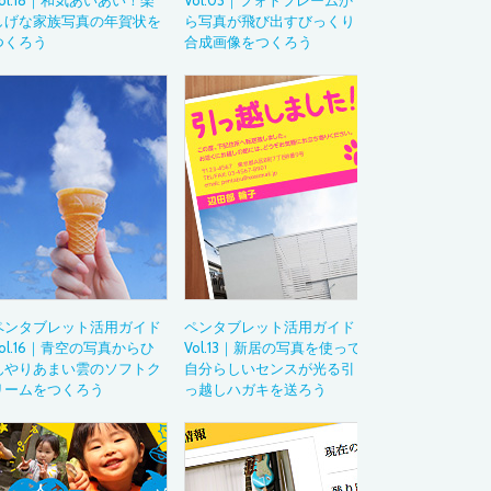
Vol.18｜和気あいあい！楽
Vol.03｜フォトフレームか
しげな家族写真の年賀状を
ら写真が飛び出すびっくり
活用ガイド
つくろう
合成画像をつくろう
Drawing with Wac
イラストテクニッ
～あの作品の制作
ペンタブレット活
Bamboo Blog
教育現場での導入
デジタルペンのお
Category
カテゴリから
イラスト
ペンタブレット活用ガイド
ペンタブレット活用ガイド
アニメーション
Vol.16｜青空の写真からひ
Vol.13｜新居の写真を使って
マンガ・コミック
んやりあまい雲のソフトク
自分らしいセンスが光る引
リームをつくろう
っ越しハガキを送ろう
ゲーム
ウェブデザイン
グラフィックデザ
デザイン
ムービー