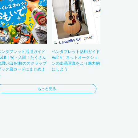
3DCG
フォト
コラージュ
お絵かき
ビジネス
ナビゲーション
ペンタブレット活用ガイド
ペンタブレット活用ガイド
Vol.11｜祝・入園！たくさん
Vol.14｜ネットオークショ
の思い出を1枚のスクラップ
ンの出品写真をより魅力的
ブック風カードにまとめよ
にしよう
う
もっと見る