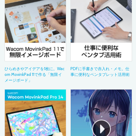
ひらめきやアイデアを1枚に。Wac
PDFに手書きで赤入れ・メモ。仕
om MovinkPad 11で作る「無限イ
事に便利なペンタブレット活用術
メージボード」