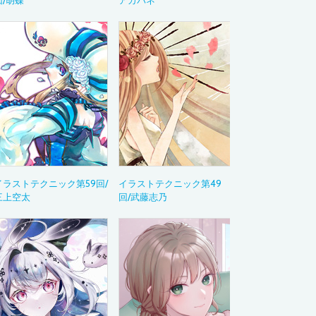
回/胡蝶
アカバネ
活用ガイド
Drawing with Wac
イラストテクニッ
～あの作品の制作
ペンタブレット活
Bamboo Blog
教育現場での導入
デジタルペンのお
Category
カテゴリから
イラストテクニック第59回/
イラストテクニック第49
三上空太
回/武藤志乃
イラスト
アニメーション
マンガ・コミック
ゲーム
ウェブデザイン
グラフィックデザ
デザイン
ムービー