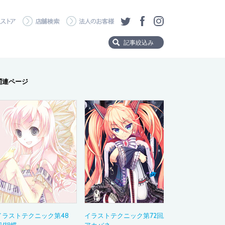
・ダウンロード
ワコムストア
店舗検索
法人のお客様
ツイッター
フェイスブック
Instagram
記事絞込み
Product
関連ページ
製品から探す
Wacom MovinkPad 
Wacom MovinkPad
Wacom Cintiq Pro
Wacom Cintiq
Wacom One
Wacom Intuos Pro
Wacom Intuos
Category
タイトルタグ
イラストテクニック第48
イラストテクニック第72回/
製品の選び方