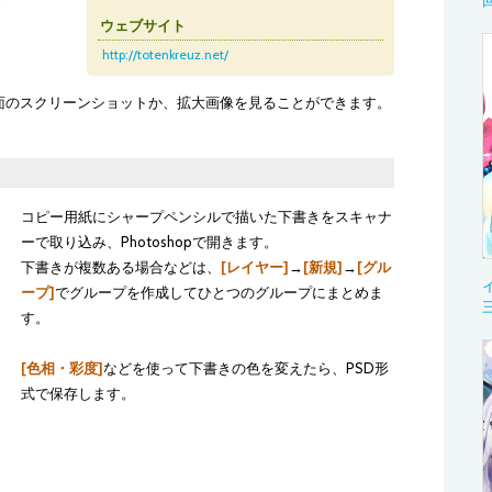
ウェブサイト
http://totenkreuz.net/
面のスクリーンショットか、拡大画像を見ることができます。
コピー用紙にシャープペンシルで描いた下書きをスキャナ
ーで取り込み、Photoshopで開きます。
下書きが複数ある場合などは、
[レイヤー]
→
[新規]
→
[グル
ープ]
でグループを作成してひとつのグループにまとめま
す。
[色相・彩度]
などを使って下書きの色を変えたら、PSD形
式で保存します。