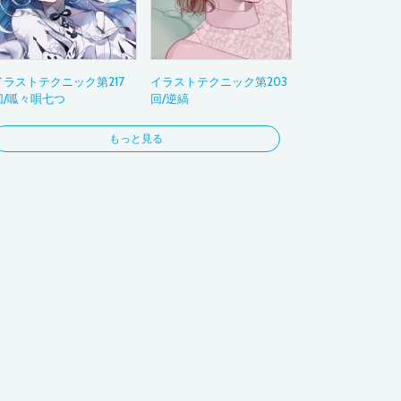
3DCG
フォト
コラージュ
イラストテクニック第217
イラストテクニック第203
お絵かき
回/呱々唄七つ
回/逆縞
ビジネス
ナビゲーション
もっと見る