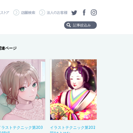
・ダウンロード
ワコムストア
店舗検索
法人のお客様
ツイッター
フェイスブック
Instagram
記事絞込み
Product
関連ページ
製品から探す
Wacom MovinkPad 
Wacom MovinkPad
Wacom Cintiq Pro
Wacom Cintiq
Wacom One
Wacom Intuos Pro
Wacom Intuos
Category
タイトルタグ
イラストテクニック第203
イラストテクニック第202
製品の選び方