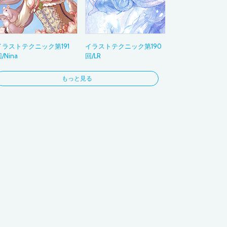
3DCG
フォト
コラージュ
イラストテクニック第191
イラストテクニック第190
お絵かき
/Nina
回/LR
ビジネス
ナビゲーション
もっと見る