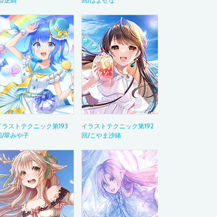
回/逆縞
回/はよせな
活用ガイド
Drawing with Wac
イラストテクニッ
～あの作品の制作
ペンタブレット活
Bamboo Blog
教育現場での導入
デジタルペンのお
Category
カテゴリから
イラストテクニック第193
イラストテクニック第192
回/翠みや子
回/こやま沙緒
イラスト
アニメーション
マンガ・コミック
ゲーム
ウェブデザイン
グラフィックデザ
デザイン
ムービー