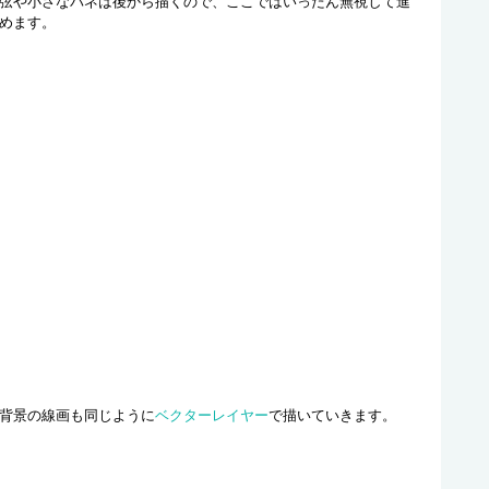
弦や小さなバネは後から描くので、ここではいったん無視して進
めます。
背景の線画も同じように
ベクターレイヤー
で描いていきます。