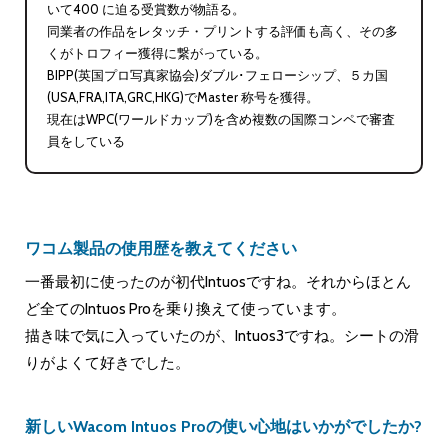
いて400 に迫る受賞数が物語る。
同業者の作品をレタッチ・プリントする評価も高く、その多
くがトロフィー獲得に繋がっている。
BIPP(英国プロ写真家協会)ダブル･フェローシップ、５カ国
(USA,FRA,ITA,GRC,HKG)でMaster 称号を獲得。
現在はWPC(ワールドカップ)を含め複数の国際コンペで審査
員をしている
ワコム製品の使用歴を教えてください
一番最初に使ったのが初代Intuosですね。それからほとん
ど全てのIntuos Proを乗り換えて使っています。
描き味で気に入っていたのが、Intuos3ですね。シートの滑
りがよくて好きでした。
新しいWacom Intuos Proの使い心地はいかがでしたか?