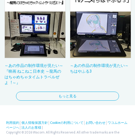
～あの作品の制作環境が見たい～
～あの作品の制作環境が見たい～
『映画 ねこねこ日本史 ～龍馬の
ちはやふる3
はちゃめちゃタイムトラベルぜ
よ︕～』
もっと見る
利用規約
│
個人情報保護方針
│
Cookieの利用について
│
お問い合わせ
│
ワコムホーム
ページへ
│
法人のお客様
|
Copyright © 2026 Wacom. All Rights Reserved. All other trademarks are the