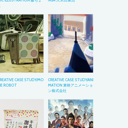
IC ILLUSTRATION 藤ちょ
NGA 久米田康治
こ
活用ガイド
Drawing with Wac
イラストテクニッ
～あの作品の制作
ペンタブレット活
Bamboo Blog
教育現場での導入
デジタルペンのお
Category
カテゴリから
REATIVE CASE STUDY/MO
CREATIVE CASE STUDY/ANI
イラスト
IE ROBOT
MATION 東映アニメーショ
アニメーション
ン株式会社
マンガ・コミック
ゲーム
ウェブデザイン
グラフィックデザ
デザイン
ムービー