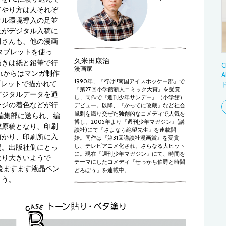
てやり方は人それぞ
タル環境導入の足並
社がデジタル入稿に
田さんも、他の漫画
タブレットを使っ
久米田康治
描きは紙と鉛筆で行
C
漫画家
れからはマンガ制作
A
1990年、『行け!!南国アイスホッケー部』で
タブレットで描かれて
『第27回小学館新人コミック大賞』を受賞
デジタルデータを通
し、同作で『週刊少年サンデー』（小学館）
ージの着色などが行
デビュー。以降、『かってに改蔵』など社会
風刺を織り交ぜた独創的なコメディで人気を
が編集部に送られ、編
博し、2005年より『週刊少年マガジン』(講
成原稿となり、印刷
談社)にて『さよなら絶望先生』を連載開
預かり、印刷所に入
始。同作は『第31回講談社漫画賞』を受賞
し、テレビアニメ化され、さらなる大ヒット
間。出版社側にとっ
に。現在『週刊少年マガジン』にて、時間を
なり大きいようで
テーマにしたコメディ『せっかち伯爵と時間
後ますます液晶ペン
どろぼう』を連載中。
ょう。