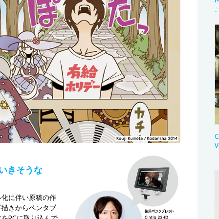
M
C
V
いきそうな
ル化に伴い原稿の作
下描きからペンタブ
をPCに取り込んで