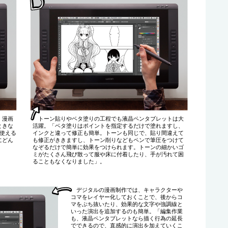
。漫画
トーン貼りやベタ塗りの工程でも液晶ペンタブレットは大
ときな
活躍。「ベタ塗りはポイントを指定するだけで塗れますし、
て使える
インクと違って修正も簡単。トーンも同じで、貼り間違えて
にどん
も修正がききますし、トーン削りなどもペンで筆圧をつけて
なぞるだけで簡単に効果をつけられます。トーンの細かいゴ
ミがたくさん飛び散って服や床に付着したり、手が汚れて困
ることもなくなりました」。
デジタルの漫画制作では、キャラクターや
コマをレイヤー化しておくことで、後からコ
マをぶち抜いたり、効果的な文字や強調線と
いった演出を追加するのも簡単。「編集作業
も、液晶ペンタブレットなら描く行為の延長
でできるので、直感的に演出を加えていくこ