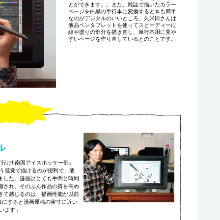
とができます」。また、雑誌で描いたカラー
ページを白黒の単行本に変換するときも簡単
なのがデジタルのいいところ。久米田さんは
液晶ペンタブレットを使ってスピーディーに
線や塗りの部分を描き直し、単行本用に見や
すいページを作り直しているとのことです。
ル
行け!!南国アイスホッケー部』
う感覚で描けるのが便利で、液
しました。漫画はとても手間と時間
短縮され、そのぶん作品の質を高め
てきて感じるのは、描画性能が以前
は、縦にすると漫画原稿の実寸に近い
います」