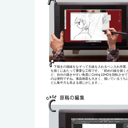
下描きの描線をなぞって主線を入れるペン入れ作業
を描くにあたって重要な工程です。「斜めの線を描く
ど、自分の描きやすい角度にCintiq 22HDを回転させ
のは便利ですね。液晶画面も大きく、描いているうち
どん集中力も高まる感じがします」。