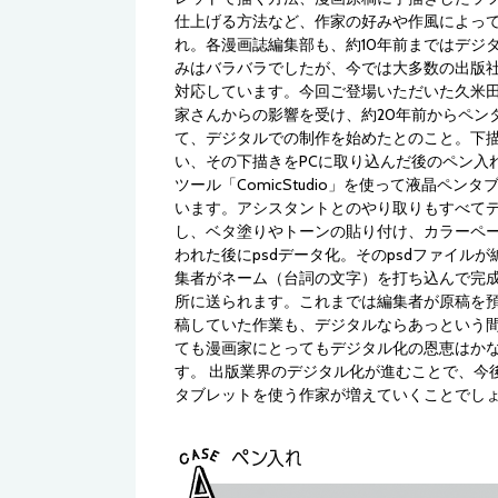
仕上げる方法など、作家の好みや作風によっ
れ。各漫画誌編集部も、約10年前まではデジ
みはバラバラでしたが、今では大多数の出版
対応しています。今回ご登場いただいた久米
家さんからの影響を受け、約20年前からペン
て、デジタルでの制作を始めたとのこと。下
い、その下描きをPCに取り込んだ後のペン入
ツール「ComicStudio」を使って液晶ペン
います。アシスタントとのやり取りもすべて
し、ベタ塗りやトーンの貼り付け、カラーペ
われた後にpsdデータ化。そのpsdファイル
集者がネーム（台詞の文字）を打ち込んで完
所に送られます。これまでは編集者が原稿を
稿していた作業も、デジタルならあっという
ても漫画家にとってもデジタル化の恩恵はか
す。 出版業界のデジタル化が進むことで、今
タブレットを使う作家が増えていくことでし