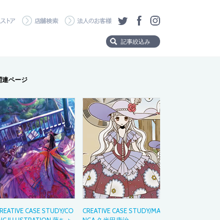
・ダウンロード
ワコムストア
店舗検索
法人のお客様
ツイッター
フェイスブック
Instagram
記事絞込み
Product
関連ページ
製品から探す
Wacom MovinkPad 
Wacom MovinkPad
Wacom Cintiq Pro
Wacom Cintiq
Wacom One
Wacom Intuos Pro
Wacom Intuos
Category
タイトルタグ
REATIVE CASE STUDY/CO
CREATIVE CASE STUDY/MA
製品の選び方