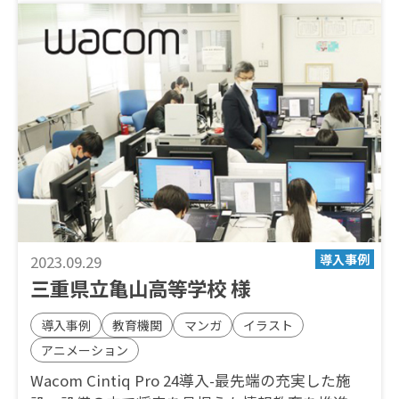
2023.09.29
三重県立亀山高等学校 様
導入事例
教育機関
マンガ
イラスト
アニメーション
Wacom Cintiq Pro 24導入-最先端の充実した施