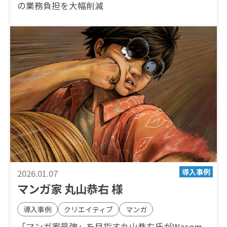
の業務負担を大幅削減
2026.01.07
マンガ家 丸山恭右 様
導入事例
クリエイティブ
マンガ
「マンガ家最強」を目指す丸山恭右氏がWacom